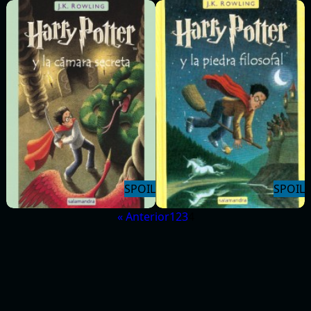
« Anterior
1
2
3
4