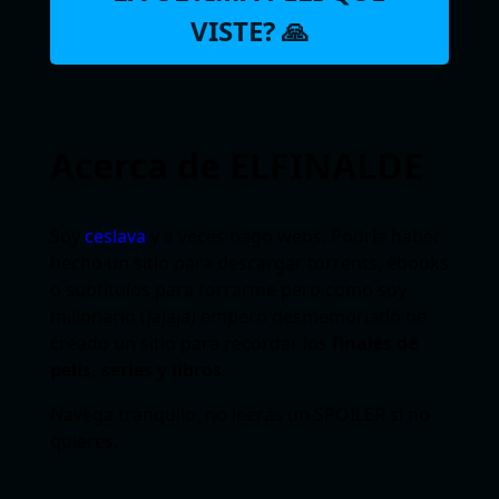
VISTE? 🙏
Acerca de ELFINALDE
Soy
ceslava
y a veces hago webs. Podría haber
hecho un sitio para descargar torrents, ebooks
o subtítulos para forrarme pero como soy
millonario (jajaja) empero desmemoriado he
creado un sitio para recordar los
finales de
pelis, series y libros
.
Navega tranquilo, no leerás un SPOILER si no
quieres.
Seguir leyendo…