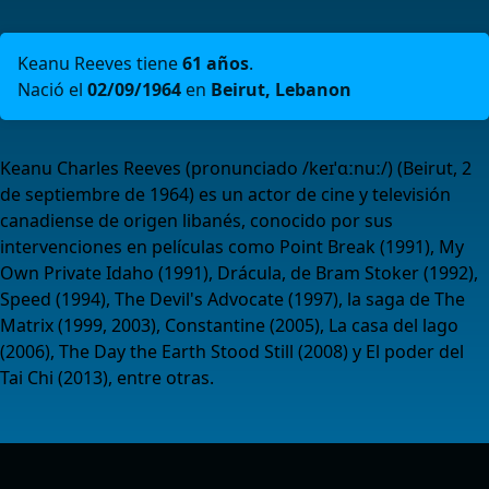
Keanu Reeves tiene
61 años
.
Nació el
02/09/1964
en
Beirut, Lebanon
Keanu Charles Reeves (pronunciado /keɪˈɑːnuː/) (Beirut, 2
de septiembre de 1964) es un actor de cine y televisión
canadiense de origen libanés, conocido por sus
intervenciones en películas como Point Break (1991), My
Own Private Idaho (1991), Drácula, de Bram Stoker (1992),
Speed (1994), The Devil's Advocate (1997), la saga de The
Matrix (1999, 2003), Constantine (2005), La casa del lago
(2006), The Day the Earth Stood Still (2008) y El poder del
Tai Chi (2013), entre otras.